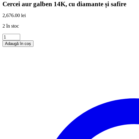
Cercei aur galben 14K, cu diamante și safire
2,676.00
lei
2 în stoc
Cercei
aur
Adaugă în coș
galben
14K,
cu
diamante
și
safire
cantitate