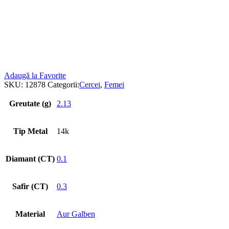
Adaugă la Favorite
SKU:
12878
Categorii:
Cercei
,
Femei
Greutate (g)
2.13
Tip Metal
14k
Diamant (CT)
0.1
Safir (CT)
0.3
Material
Aur Galben