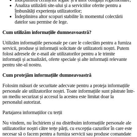
Analiza utilizării site-ului și a serviciilor oferite pentru a
îmbunătăți experiența utilizatorilor;
Îndeplinirea altor scopuri stabilite în momentul colectării
datelor sau permise de lege.
Cum utilizăm informațiile dumneavoastră?
Utilizăm informațiile personale pe care le colectăm pentru a furniza
servicii, produse și informații solicitate de utilizatorii noștri. Putem
folosi adresele de e-mail ale utilizatorilor pentru a le trimite
informații și actualizări, oferte speciale și alte informații relevante
pentru site-ul nostru.
Cum protejăm informațiile dumneavoastră
Folosim măsuri de securitate adecvate pentru a proteja informațiile
personale ale utilizatorilor noștri. Toate informațiile sunt păstrate într-
un mediu securizat și accesul la acestea este limitat doar la
personalul autorizat.
Partajarea informațiilor cu terții
Nu vindem, nu închiriem și nu distribuim informațiile personale ale
utilizatorilor noștri către terțe părți, cu excepția cazurilor în care este
necesar să o facem pentru a furniza servicii sau produse comandate