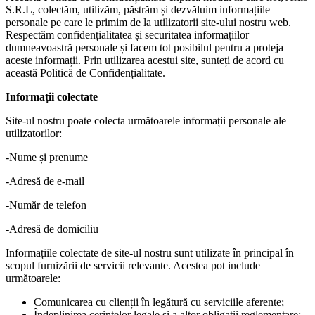
S.R.L, colectăm, utilizăm, păstrăm și dezvăluim informațiile
personale pe care le primim de la utilizatorii site-ului nostru web.
Respectăm confidențialitatea și securitatea informațiilor
dumneavoastră personale și facem tot posibilul pentru a proteja
aceste informații. Prin utilizarea acestui site, sunteți de acord cu
această Politică de Confidențialitate.
Informații colectate
Site-ul nostru poate colecta următoarele informații personale ale
utilizatorilor:
-Nume și prenume
-Adresă de e-mail
-Număr de telefon
-Adresă de domiciliu
Informațiile colectate de site-ul nostru sunt utilizate în principal în
scopul furnizării de servicii relevante. Acestea pot include
următoarele:
Comunicarea cu clienții în legătură cu serviciile aferente;
Îndeplinirea cerințelor legale și a altor obligații reglementare;