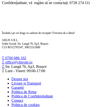
Confidențialitate, vă rugăm să ne contactați: 0728 274 111
Încântă-i pe cei dragi cu cadouri de excepție! Fericirea de a dărui!
ARLIS S.R.L.
Sediu Social: Str. Lungă 76, Ap3, Brașov
CUI RO12795547, J08/255/2000
0760 686 102
office@chivote.ro
Str. Lungă 76, Ap3, Brașov
Luni - Vineri: 09:00-17:00
Despre noi
Livrare și Transport
Garanții
Politica de Retur
Politica de Confidențialitate
Contact
Politica de cookies