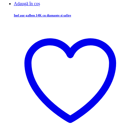
Adaugă în coș
Inel aur galben 14K cu diamante si safire