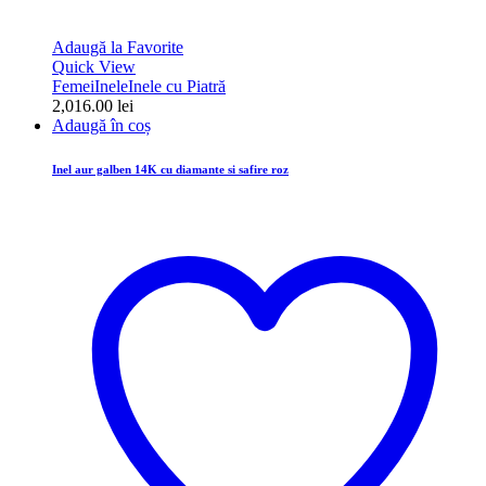
Adaugă la Favorite
Quick View
Femei
Inele
Inele cu Piatră
2,016.00
lei
Adaugă în coș
Inel aur galben 14K cu diamante si safire roz