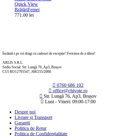
Quick View
Brățări
Femei
771.00
lei
Încântă-i pe cei dragi cu cadouri de excepție! Fericirea de a dărui!
ARLIS S.R.L.
Sediu Social: Str. Lungă 76, Ap3, Brașov
CUI RO12795547, J08/255/2000
0760 686 102
office@chivote.ro
Str. Lungă 76, Ap3, Brașov
Luni - Vineri: 09:00-17:00
Despre noi
Livrare și Transport
Garanții
Politica de Retur
Politica de Confidențialitate