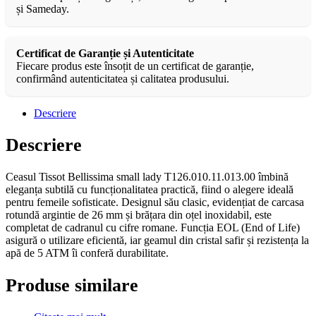
și Sameday.
Certificat de Garanție și Autenticitate
Fiecare produs este însoțit de un certificat de garanție,
confirmând autenticitatea și calitatea produsului.
Descriere
Descriere
Ceasul Tissot Bellissima small lady T126.010.11.013.00 îmbină
eleganța subtilă cu funcționalitatea practică, fiind o alegere ideală
pentru femeile sofisticate. Designul său clasic, evidențiat de carcasa
rotundă argintie de 26 mm și brățara din oțel inoxidabil, este
completat de cadranul cu cifre romane. Funcția EOL (End of Life)
asigură o utilizare eficientă, iar geamul din cristal safir și rezistența la
apă de 5 ATM îi conferă durabilitate.
Produse similare