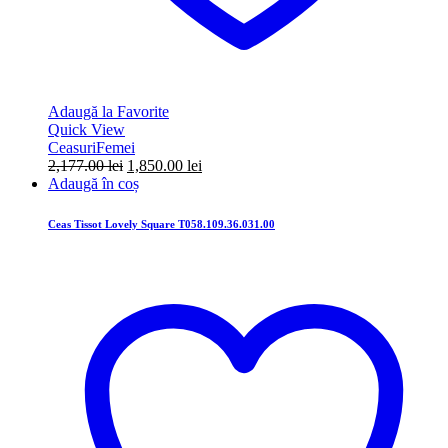
Adaugă la Favorite
Quick View
Ceasuri
Femei
Prețul
Prețul
2,177.00
lei
1,850.00
lei
inițial
curent
Adaugă în coș
a
este:
fost:
1,850.00 lei.
Ceas Tissot Lovely Square T058.109.36.031.00
2,177.00 lei.