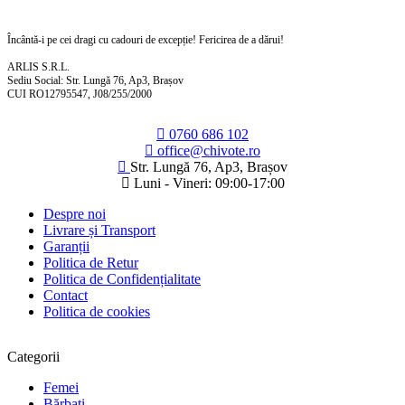
Încântă-i pe cei dragi cu cadouri de excepție! Fericirea de a dărui!
ARLIS S.R.L.
Sediu Social: Str. Lungă 76, Ap3, Brașov
CUI RO12795547, J08/255/2000
0760 686 102
office@chivote.ro
Str. Lungă 76, Ap3, Brașov
Luni - Vineri: 09:00-17:00
Despre noi
Livrare și Transport
Garanții
Politica de Retur
Politica de Confidențialitate
Contact
Politica de cookies
Categorii
Femei
Bărbați