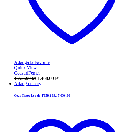
Adaugă la Favorite
Quick View
Ceasuri
Femei
Prețul
Prețul
1,728.00
lei
1,468.00
lei
inițial
curent
Adaugă în coș
a
este:
fost:
1,468.00 lei.
Ceas Tissot Lovely T058.109.17.036.00
1,728.00 lei.