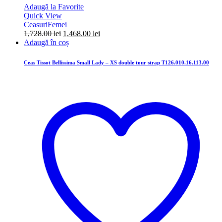
Adaugă la Favorite
Quick View
Ceasuri
Femei
Prețul
Prețul
1,728.00
lei
1,468.00
lei
inițial
curent
Adaugă în coș
a
este:
fost:
1,468.00 lei.
Ceas Tissot Bellissima Small Lady – XS double tour strap T126.010.16.113.00
1,728.00 lei.