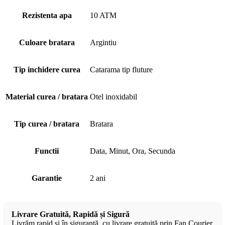
Rezistenta apa
10 ATM
Culoare bratara
Argintiu
Tip inchidere curea
Catarama tip fluture
Material curea / bratara
Otel inoxidabil
Tip curea / bratara
Bratara
Functii
Data, Minut, Ora, Secunda
Garantie
2 ani
Livrare Gratuită, Rapidă și Sigură
Livrăm rapid și în siguranță, cu livrare gratuită prin Fan Courier