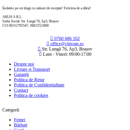
Încântă-i pe cei dragi cu cadouri de excepție! Fericirea de a dărui!
ARLIS S.R.L.
Sediu Social: Str. Lungă 76, Ap3, Brașov
CUI RO12795547, J08/255/2000
0760 686 102
office@chivote.ro
Str. Lungă 76, Ap3, Brașov
Luni - Vineri: 09:00-17:00
Despre noi
Livrare și Transport
Garanții
Politica de Retur
Politica de Confidențialitate
Contact
Politica de cookies
Categorii
Femei
Bărbați