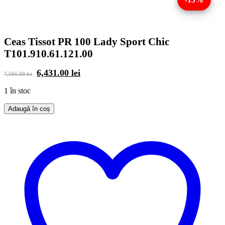
Ceas Tissot PR 100 Lady Sport Chic
T101.910.61.121.00
Prețul
Prețul
6,431.00
lei
7,566.00
lei
inițial
curent
a
este:
1 în stoc
fost:
6,431.00 lei.
7,566.00 lei.
Adaugă în coș