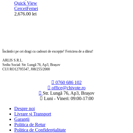
Quick View
Cercei
Femei
2,676.00
lei
Încântă-i pe cei dragi cu cadouri de excepție! Fericirea de a dărui!
ARLIS S.R.L.
Sediu Social: Str. Lungă 76, Ap3, Brașov
CUI RO12795547, J08/255/2000
0760 686 102
office@chivote.ro
Str. Lungă 76, Ap3, Brașov
Luni - Vineri: 09:00-17:00
Despre noi
Livrare și Transport
Garanții
Politica de Retur
Politica de Confidențialitate