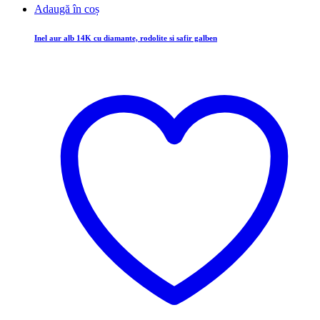
Adaugă în coș
Inel aur alb 14K cu diamante, rodolite si safir galben