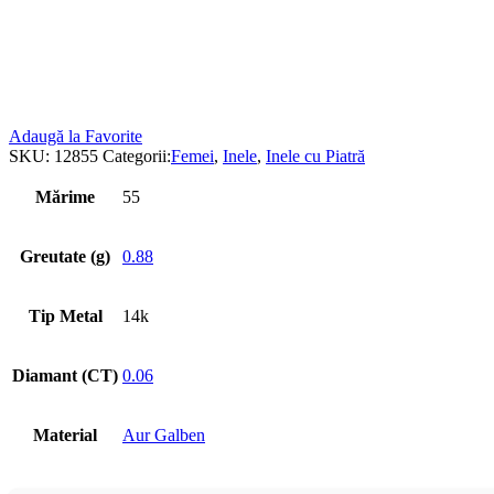
Adaugă la Favorite
SKU:
12855
Categorii:
Femei
,
Inele
,
Inele cu Piatră
Mărime
55
Greutate (g)
0.88
Tip Metal
14k
Diamant (CT)
0.06
Material
Aur Galben