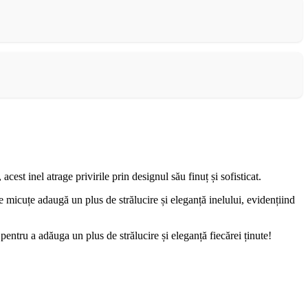
st inel atrage privirile prin designul său finuț și sofisticat.
e micuțe adaugă un plus de strălucire și eleganță inelului, evidențiind
 pentru a adăuga un plus de strălucire și eleganță fiecărei ținute!