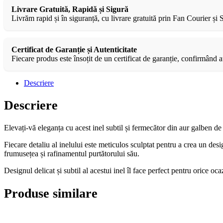
Livrare Gratuită, Rapidă și Sigură
Livrăm rapid și în siguranță, cu livrare gratuită prin Fan Courier și
Certificat de Garanție și Autenticitate
Fiecare produs este însoțit de un certificat de garanție, confirmând au
Descriere
Descriere
Elevați-vă eleganța cu acest inel subtil și fermecător din aur galben de
Fiecare detaliu al inelului este meticulos sculptat pentru a crea un des
frumusețea și rafinamentul purtătorului său.
Designul delicat și subtil al acestui inel îl face perfect pentru orice oc
Produse similare