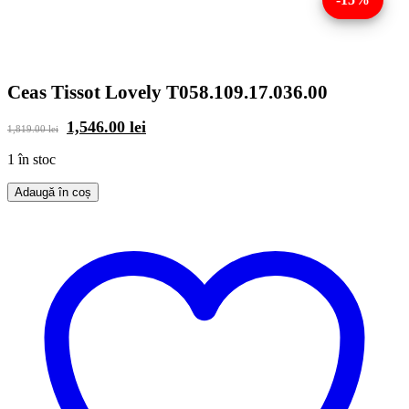
Ceas Tissot Lovely T058.109.17.036.00
Prețul
Prețul
1,546.00
lei
1,819.00
lei
inițial
curent
a
este:
1 în stoc
fost:
1,546.00 lei.
1,819.00 lei.
Adaugă în coș