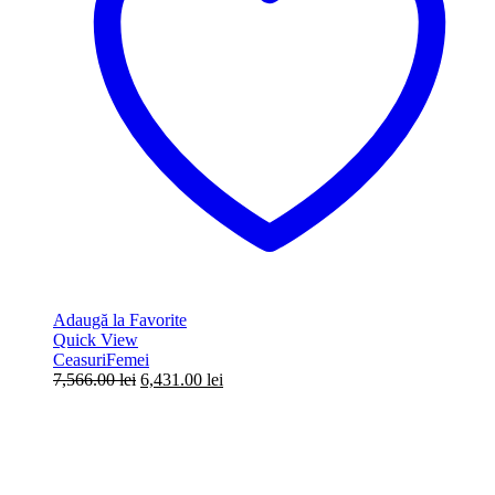
Adaugă la Favorite
Quick View
Ceasuri
Femei
Prețul
Prețul
7,566.00
lei
6,431.00
lei
inițial
curent
a
este:
fost:
6,431.00 lei.
7,566.00 lei.