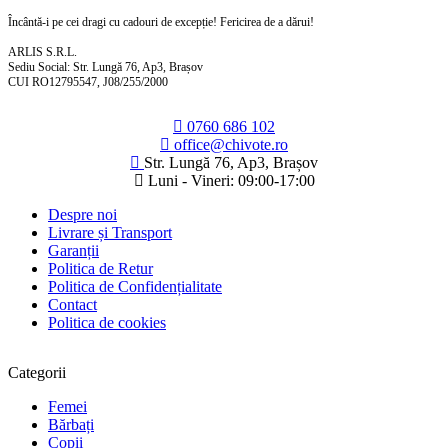
Încântă-i pe cei dragi cu cadouri de excepție! Fericirea de a dărui!
ARLIS S.R.L.
Sediu Social: Str. Lungă 76, Ap3, Brașov
CUI RO12795547, J08/255/2000
0760 686 102
office@chivote.ro
Str. Lungă 76, Ap3, Brașov
Luni - Vineri: 09:00-17:00
Despre noi
Livrare și Transport
Garanții
Politica de Retur
Politica de Confidențialitate
Contact
Politica de cookies
Categorii
Femei
Bărbați
Copii