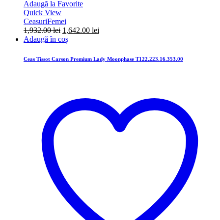
Adaugă la Favorite
Quick View
Ceasuri
Femei
Prețul
Prețul
1,932.00
lei
1,642.00
lei
inițial
curent
Adaugă în coș
a
este:
fost:
1,642.00 lei.
Ceas Tissot Carson Premium Lady Moonphase T122.223.16.353.00
1,932.00 lei.