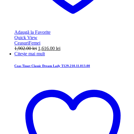
Adaugă la Favorite
Quick View
Ceasuri
Femei
Prețul
Prețul
1,902.00
lei
1,616.00
lei
inițial
curent
Citește mai mult
a
este:
fost:
1,616.00 lei.
Ceas Tissot Classic Dream Lady T129.210.11.013.00
1,902.00 lei.