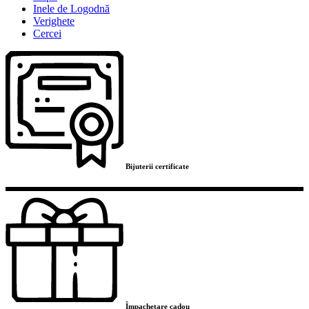
Inele de Logodnă
Verighete
Cercei
Bijuterii certificate
Împachetare cadou