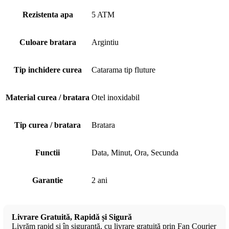
Rezistenta apa
5 ATM
Culoare bratara
Argintiu
Tip inchidere curea
Catarama tip fluture
Material curea / bratara
Otel inoxidabil
Tip curea / bratara
Bratara
Functii
Data, Minut, Ora, Secunda
Garantie
2 ani
Livrare Gratuită, Rapidă și Sigură
Livrăm rapid și în siguranță, cu livrare gratuită prin Fan Courier