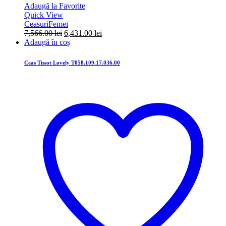
Adaugă la Favorite
Quick View
Ceasuri
Femei
Prețul
Prețul
7,566.00
lei
6,431.00
lei
inițial
curent
Adaugă în coș
a
este:
fost:
6,431.00 lei.
Ceas Tissot Lovely T058.109.17.036.00
7,566.00 lei.