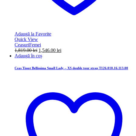
Adaugă la Favorite
Quick View
Ceasuri
Femei
Prețul
Prețul
1,819.00
lei
1,546.00
lei
inițial
curent
Adaugă în coș
a
este:
fost:
1,546.00 lei.
Ceas Tissot Bellissima Small Lady – XS double tour strap T126.010.16.113.00
1,819.00 lei.