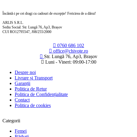
Încântă-i pe cei dragi cu cadouri de excepție! Fericirea de a dărui!
ARLIS S.R.L.
Sediu Social: Str. Lungă 76, Ap3, Brașov
CUI RO12795547, J08/255/2000
0760 686 102
office@chivote.ro
Str. Lungă 76, Ap3, Brașov
Luni - Vineri: 09:00-17:00
Despre noi
Livrare și Transport
Garanții
Politica de Retur
Politica de Confidențialitate
Contact
Politica de cookies
Categorii
Femei
Bărbați