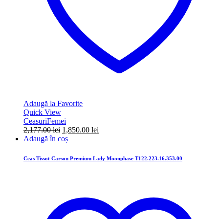
Adaugă la Favorite
Quick View
Ceasuri
Femei
Prețul
Prețul
2,177.00
lei
1,850.00
lei
inițial
curent
Adaugă în coș
a
este:
fost:
1,850.00 lei.
Ceas Tissot Carson Premium Lady Moonphase T122.223.16.353.00
2,177.00 lei.