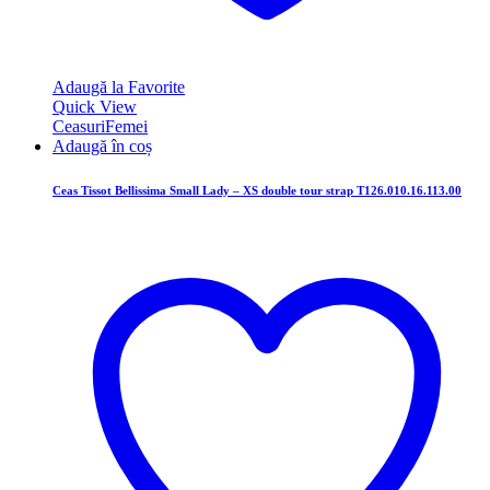
Adaugă la Favorite
Quick View
Ceasuri
Femei
Adaugă în coș
Ceas Tissot Bellissima Small Lady – XS double tour strap T126.010.16.113.00