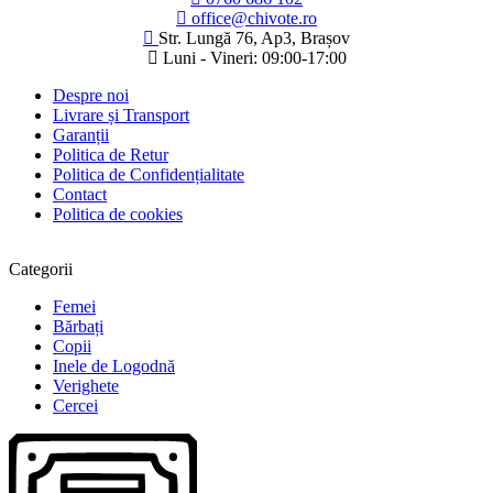
office@chivote.ro
Str. Lungă 76, Ap3, Brașov
Luni - Vineri: 09:00-17:00
Despre noi
Livrare și Transport
Garanții
Politica de Retur
Politica de Confidențialitate
Contact
Politica de cookies
Categorii
Femei
Bărbați
Copii
Inele de Logodnă
Verighete
Cercei