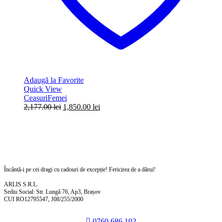
Adaugă la Favorite
Quick View
Ceasuri
Femei
Prețul
Prețul
2,177.00
lei
1,850.00
lei
inițial
curent
a
este:
fost:
1,850.00 lei.
2,177.00 lei.
Încântă-i pe cei dragi cu cadouri de excepție! Fericirea de a dărui!
ARLIS S.R.L.
Sediu Social: Str. Lungă 76, Ap3, Brașov
CUI RO12795547, J08/255/2000
0760 686 102