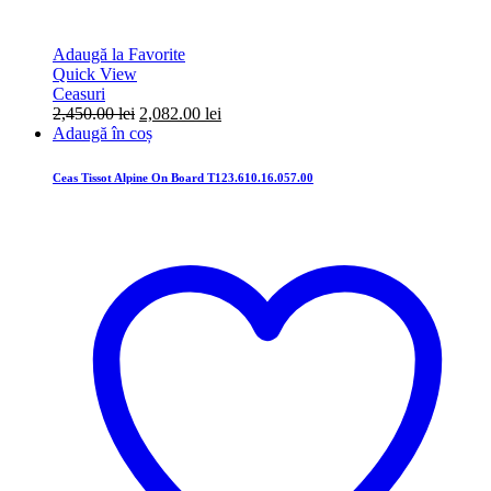
Adaugă la Favorite
Quick View
Ceasuri
Prețul
Prețul
2,450.00
lei
2,082.00
lei
inițial
curent
Adaugă în coș
a
este:
fost:
2,082.00 lei.
Ceas Tissot Alpine On Board T123.610.16.057.00
2,450.00 lei.