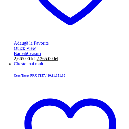
Adaugă la Favorite
Quick View
Bărbați
Ceasuri
Prețul
Prețul
2,665.00
lei
2,265.00
lei
inițial
curent
Citește mai mult
a
este:
fost:
2,265.00 lei.
Ceas Tissot PRX T137.410.11.051.00
2,665.00 lei.