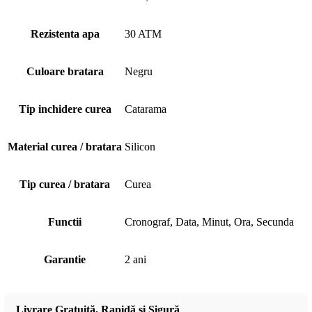
Rezistenta apa
30 ATM
Culoare bratara
Negru
Tip inchidere curea
Catarama
Material curea / bratara
Silicon
Tip curea / bratara
Curea
Functii
Cronograf, Data, Minut, Ora, Secunda
Garantie
2 ani
Livrare Gratuită, Rapidă și Sigură