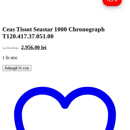
Ceas Tissot Seastar 1000 Chronograph
T120.417.37.051.00
Prețul
Prețul
2,956.00
lei
3,478.00
lei
inițial
curent
a
este:
1 în stoc
fost:
2,956.00 lei.
3,478.00 lei.
Adaugă în coș