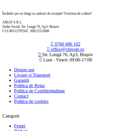
Încântă-i pe cei dragi cu cadouri de excepție! Fericirea de a dărui!
ARLIS S.R.L.
Sediu Social: Str. Lungă 76, Ap3, Brașov
CUI RO12795547, J08/255/2000
0760 686 102
office@chivote.ro
Str. Lungă 76, Ap3, Brașov
Luni - Vineri: 09:00-17:00
Despre noi
Livrare și Transport
Garanții
Politica de Retur
Politica de Confidențialitate
Contact
Politica de cookies
Categorii
Femei