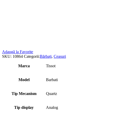
Adaugă la Favorite
SKU:
10864
Categorii:
Bărbați
,
Ceasuri
Marca
Tissot
Model
Barbati
Tip Mecanism
Quartz
Tip display
Analog