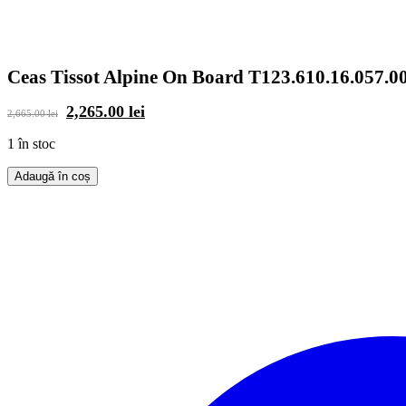
Ceas Tissot Alpine On Board T123.610.16.057.0
Prețul
Prețul
2,265.00
lei
2,665.00
lei
inițial
curent
a
este:
1 în stoc
fost:
2,265.00 lei.
2,665.00 lei.
Adaugă în coș