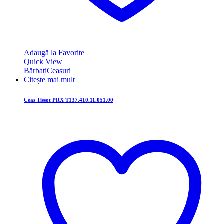
Adaugă la Favorite
Quick View
Bărbați
Ceasuri
Citește mai mult
Ceas Tissot PRX T137.410.11.051.00