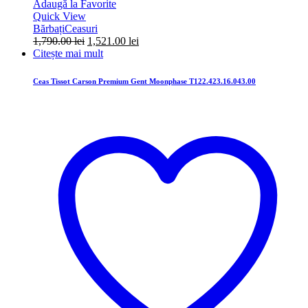
Adaugă la Favorite
Quick View
Bărbați
Ceasuri
Prețul
Prețul
1,790.00
lei
1,521.00
lei
inițial
curent
Citește mai mult
a
este:
fost:
1,521.00 lei.
Ceas Tissot Carson Premium Gent Moonphase T122.423.16.043.00
1,790.00 lei.