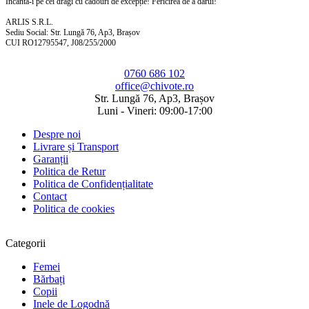
Încântă-i pe cei dragi cu cadouri de excepție! Fericirea de a dărui!
ARLIS S.R.L.
Sediu Social: Str. Lungă 76, Ap3, Brașov
CUI RO12795547, J08/255/2000
0760 686 102
office@chivote.ro
Str. Lungă 76, Ap3, Brașov
Luni - Vineri: 09:00-17:00
Despre noi
Livrare și Transport
Garanții
Politica de Retur
Politica de Confidențialitate
Contact
Politica de cookies
Categorii
Femei
Bărbați
Copii
Inele de Logodnă