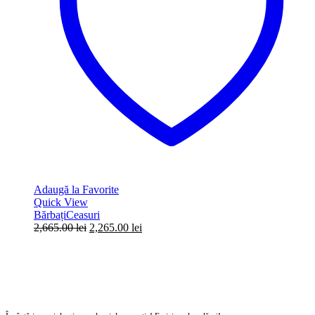
Adaugă la Favorite
Quick View
Bărbați
Ceasuri
Prețul
Prețul
2,665.00
lei
2,265.00
lei
inițial
curent
a
este:
fost:
2,265.00 lei.
2,665.00 lei.