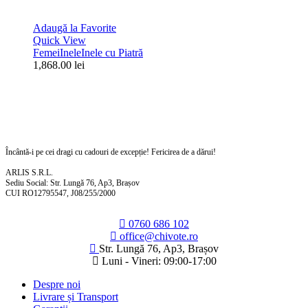
Adaugă la Favorite
Quick View
Femei
Inele
Inele cu Piatră
1,868.00
lei
Încântă-i pe cei dragi cu cadouri de excepție! Fericirea de a dărui!
ARLIS S.R.L.
Sediu Social: Str. Lungă 76, Ap3, Brașov
CUI RO12795547, J08/255/2000
0760 686 102
office@chivote.ro
Str. Lungă 76, Ap3, Brașov
Luni - Vineri: 09:00-17:00
Despre noi
Livrare și Transport