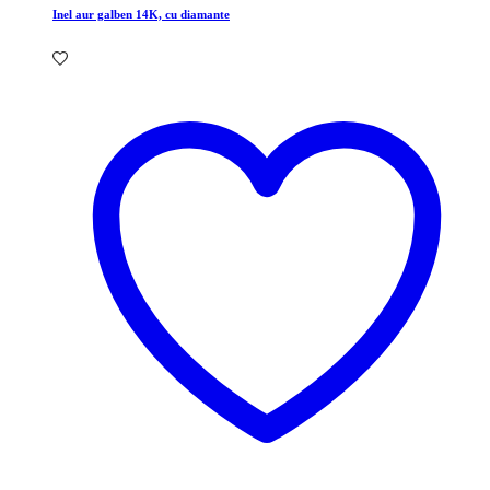
Inel aur galben 14K, cu diamante