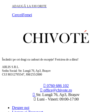
ADAUGĂ LA FAVORITE
Cercei
Femei
Încântă-i pe cei dragi cu cadouri de excepție! Fericirea de a dărui!
ARLIS S.R.L.
Sediu Social: Str. Lungă 76, Ap3, Brașov
CUI RO12795547, J08/255/2000
0760 686 102
office@chivote.ro
Str. Lungă 76, Ap3, Brașov
Luni - Vineri: 09:00-17:00
Despre noi