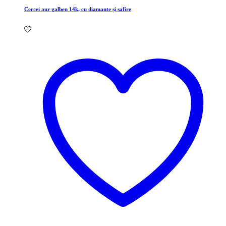
Cercei aur galben 14k, cu diamante și safire